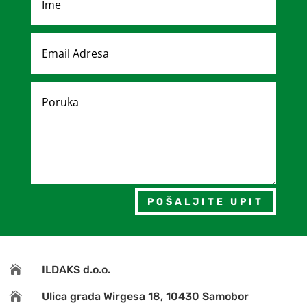
POŠALJITE UPIT

ILDAKS d.o.o.

Ulica grada Wirgesa 18, 10430 Samobor