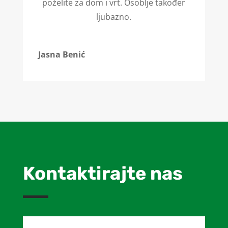
poželite za dom i vrt. Osoblje također
ljubazno.
Jasna Benić
Kontaktirajte nas