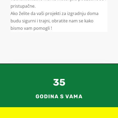
pristupačne.
Ako želite da vaši projekti za izgradnju doma
budu sigurni i trajni, obratite nam se kako
bismo vam pomogli !
35
GODINA S VAMA